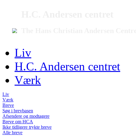
H.C. Andersen centret
The Hans Christian Andersen Centr
Liv
H.C. Andersen centret
Værk
Liv
Værk
Breve
Søg i brevbasen
Afsendere og modtagere
Breve om HCA
Ikke tidligere trykte breve
Alle breve