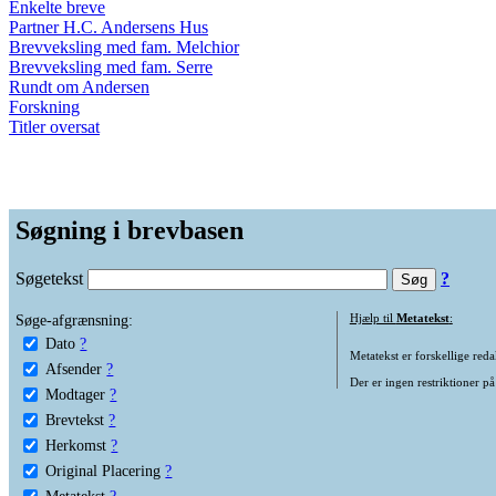
Enkelte breve
Partner H.C. Andersens Hus
Brevveksling med fam. Melchior
Brevveksling med fam. Serre
Rundt om Andersen
Forskning
Titler oversat
Søgning i brevbasen
Søgetekst
?
Søge-afgrænsning:
Hjælp til
Metatekst
:
Dato
?
Metatekst er forskellige reda
Afsender
?
Der er ingen restriktioner på
Modtager
?
Brevtekst
?
Herkomst
?
Original Placering
?
Metatekst
?