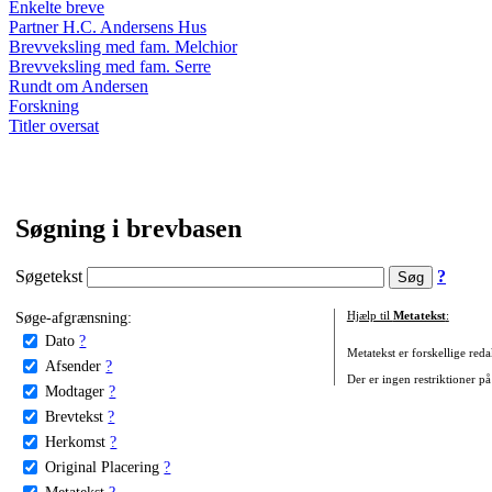
Enkelte breve
Partner H.C. Andersens Hus
Brevveksling med fam. Melchior
Brevveksling med fam. Serre
Rundt om Andersen
Forskning
Titler oversat
Søgning i brevbasen
Søgetekst
?
Søge-afgrænsning:
Hjælp til
Metatekst
:
Dato
?
Metatekst er forskellige reda
Afsender
?
Der er ingen restriktioner på
Modtager
?
Brevtekst
?
Herkomst
?
Original Placering
?
Metatekst
?