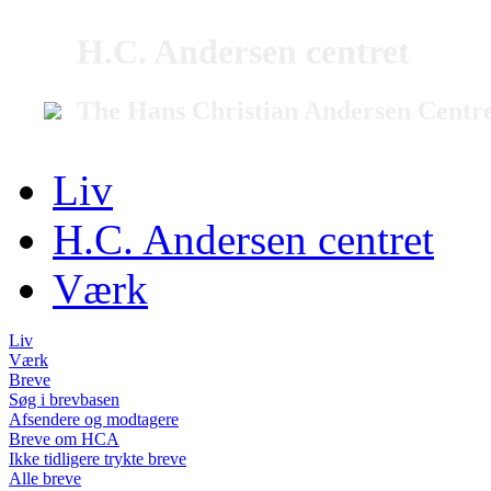
H.C. Andersen centret
The Hans Christian Andersen Centr
Liv
H.C. Andersen centret
Værk
Liv
Værk
Breve
Søg i brevbasen
Afsendere og modtagere
Breve om HCA
Ikke tidligere trykte breve
Alle breve