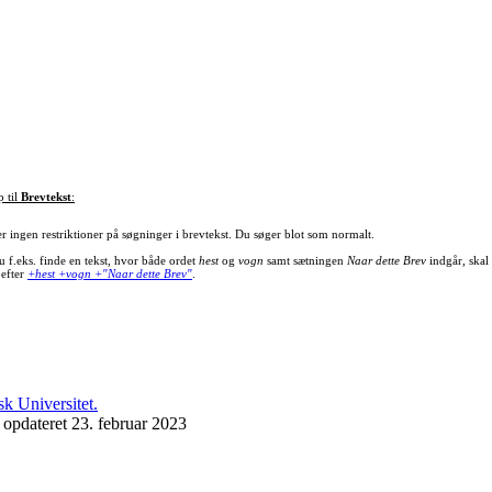
p til
Brevtekst
:
er ingen restriktioner på søgninger i brevtekst. Du søger blot som normalt.
u f.eks. finde en tekst, hvor både ordet
hest
og
vogn
samt sætningen
Naar dette Brev
indgår, skal
 efter
+hest +vogn +"Naar dette Brev"
.
 opdateret 23. februar 2023