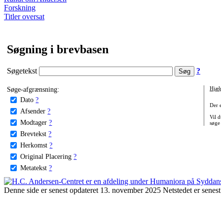
Forskning
Titler oversat
Søgning i brevbasen
Søgetekst
?
Søge-afgrænsning:
Hjæl
Dato
?
Der 
Afsender
?
Vil d
Modtager
?
søge
Brevtekst
?
Herkomst
?
Original Placering
?
Metatekst
?
Denne side er senest opdateret 13. november 2025 Netstedet er senest