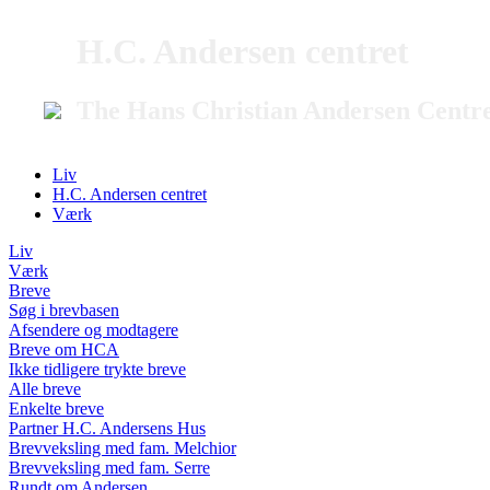
H.C. Andersen centret
The Hans Christian Andersen Centr
Liv
H.C. Andersen centret
Værk
Liv
Værk
Breve
Søg i brevbasen
Afsendere og modtagere
Breve om HCA
Ikke tidligere trykte breve
Alle breve
Enkelte breve
Partner H.C. Andersens Hus
Brevveksling med fam. Melchior
Brevveksling med fam. Serre
Rundt om Andersen