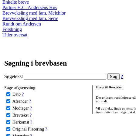
Enkelte breve
Partner H.C. Andersens Hus
Brevveksling med fam. Melchior
Brevveksling med fam. Serre
Rundt om Andersen
Forskning
Titler oversat
Søgning i brevbasen
Søgetekst
?
Søge-afgrænsning:
Hjælp til
Brevtekst
:
Dato
?
Der er ingen restriktioner p
Afsender
?
normalt.
Modtager
?
Vil du f.eks. finde en tekst,
Naar dette Brev
indgår, skal
Brevtekst
?
Herkomst
?
Original Placering
?
Metatekst
?