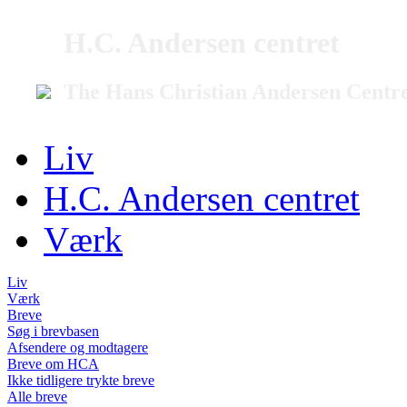
H.C. Andersen centret
The Hans Christian Andersen Centr
Liv
H.C. Andersen centret
Værk
Liv
Værk
Breve
Søg i brevbasen
Afsendere og modtagere
Breve om HCA
Ikke tidligere trykte breve
Alle breve