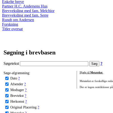
Enkelte breve
Partner H.C. Andersens Hus
Brevveksling med fam. Melchior
Brevveksling med fam. Serre
Rundt om Andersen
Forskning
Titler oversat
Søgning i brevbasen
Søgetekst
?
Søge-afgrænsning:
Hjælp til
Metatekst
:
Dato
?
Metatekst er forskellige reda
Afsender
?
Der er ingen restriktioner på
Modtager
?
Brevtekst
?
Herkomst
?
Original Placering
?
Metatekst
?