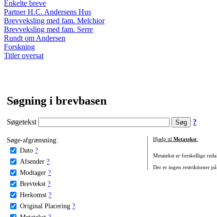
Enkelte breve
Partner H.C. Andersens Hus
Brevveksling med fam. Melchior
Brevveksling med fam. Serre
Rundt om Andersen
Forskning
Titler oversat
Søgning i brevbasen
Søgetekst
?
Søge-afgrænsning:
Hjælp til
Metatekst
:
Dato
?
Metatekst er forskellige reda
Afsender
?
Der er ingen restriktioner på
Modtager
?
Brevtekst
?
Herkomst
?
Original Placering
?
Metatekst
?