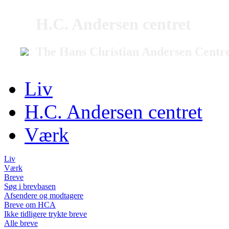
H.C. Andersen centret
The Hans Christian Andersen Centr
Liv
H.C. Andersen centret
Værk
Liv
Værk
Breve
Søg i brevbasen
Afsendere og modtagere
Breve om HCA
Ikke tidligere trykte breve
Alle breve