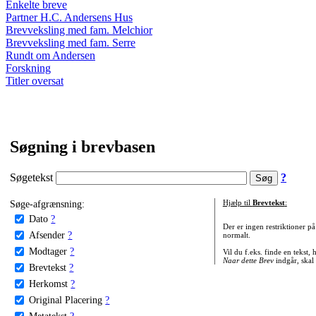
Enkelte breve
Partner H.C. Andersens Hus
Brevveksling med fam. Melchior
Brevveksling med fam. Serre
Rundt om Andersen
Forskning
Titler oversat
Søgning i brevbasen
Søgetekst
?
Søge-afgrænsning:
Hjælp til
Brevtekst
:
Dato
?
Der er ingen restriktioner p
Afsender
?
normalt.
Modtager
?
Vil du f.eks. finde en tekst,
Naar dette Brev
indgår, skal
Brevtekst
?
Herkomst
?
Original Placering
?
Metatekst
?