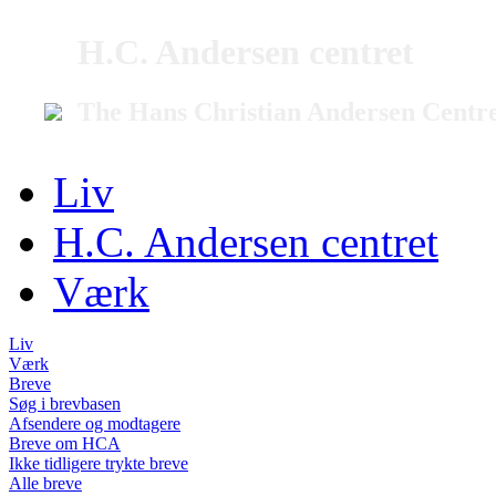
H.C. Andersen centret
The Hans Christian Andersen Centr
Liv
H.C. Andersen centret
Værk
Liv
Værk
Breve
Søg i brevbasen
Afsendere og modtagere
Breve om HCA
Ikke tidligere trykte breve
Alle breve