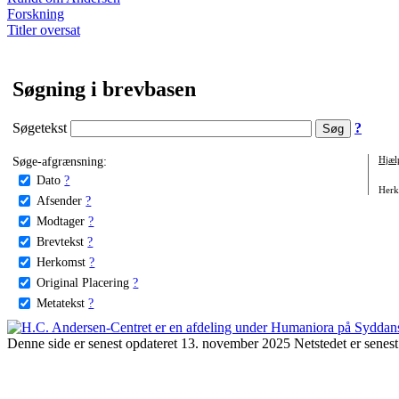
Forskning
Titler oversat
Søgning i brevbasen
Søgetekst
?
Søge-afgrænsning:
Hjæl
Dato
?
Herko
Afsender
?
Modtager
?
Brevtekst
?
Herkomst
?
Original Placering
?
Metatekst
?
Denne side er senest opdateret 13. november 2025 Netstedet er senest