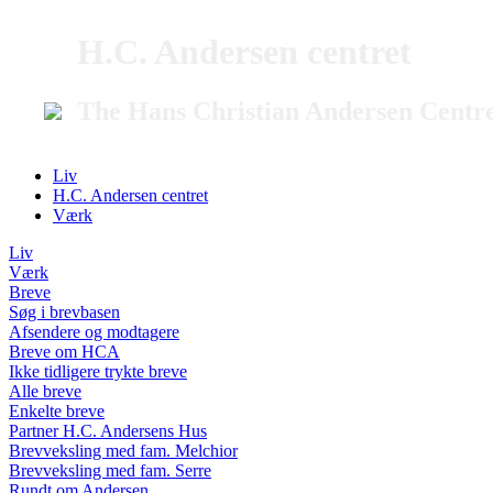
H.C. Andersen centret
The Hans Christian Andersen Centr
Liv
H.C. Andersen centret
Værk
Liv
Værk
Breve
Søg i brevbasen
Afsendere og modtagere
Breve om HCA
Ikke tidligere trykte breve
Alle breve
Enkelte breve
Partner H.C. Andersens Hus
Brevveksling med fam. Melchior
Brevveksling med fam. Serre
Rundt om Andersen