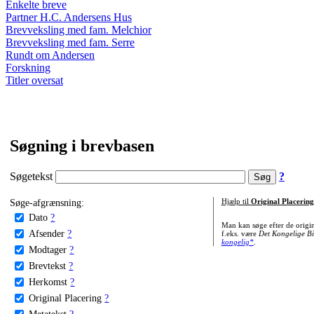
Enkelte breve
Partner H.C. Andersens Hus
Brevveksling med fam. Melchior
Brevveksling med fam. Serre
Rundt om Andersen
Forskning
Titler oversat
Søgning i brevbasen
Søgetekst
?
Søge-afgrænsning:
Hjælp til
Original Placering
Dato
?
Man kan søge efter de origi
Afsender
?
f.eks. være
Det Kongelige Bi
kongelig*
.
Modtager
?
Brevtekst
?
Herkomst
?
Original Placering
?
Metatekst
?