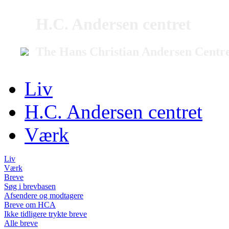
H.C. Andersen centret
The Hans Christian Andersen Centr
Liv
H.C. Andersen centret
Værk
Liv
Værk
Breve
Søg i brevbasen
Afsendere og modtagere
Breve om HCA
Ikke tidligere trykte breve
Alle breve