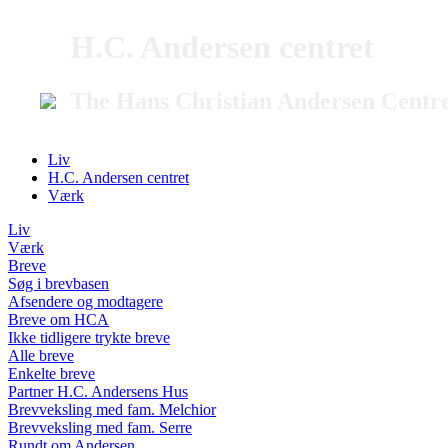
H.C. Andersen centret
The Hans Christian Andersen Centr
Liv
H.C. Andersen centret
Værk
Liv
Værk
Breve
Søg i brevbasen
Afsendere og modtagere
Breve om HCA
Ikke tidligere trykte breve
Alle breve
Enkelte breve
Partner H.C. Andersens Hus
Brevveksling med fam. Melchior
Brevveksling med fam. Serre
Rundt om Andersen