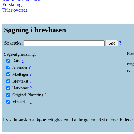
Forskning
Titler oversat
Søgning i brevbasen
Søgetekst
?
Søge-afgrænsning:
Hjæl
Dato
?
Brug 
Afsender
?
Find 
Modtager
?
Brevtekst
?
Herkomst
?
Original Placering
?
Metatekst
?
Hvis du ønsker at købe rettigheden til at bruge en tekst eller et billed