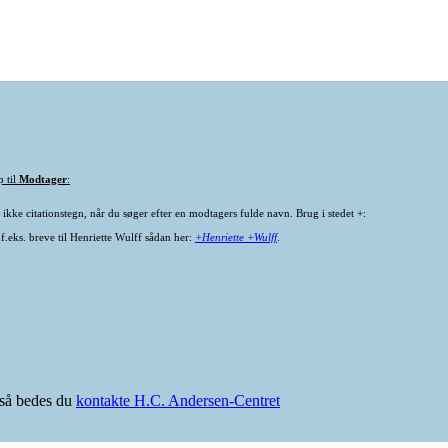
p til
Modtager
:
ikke citationstegn, når du søger efter en modtagers fulde navn. Brug i stedet +:
f.eks. breve til Henriette Wulff sådan her:
+Henriette +Wulff
.
e så bedes du
kontakte H.C. Andersen-Centret