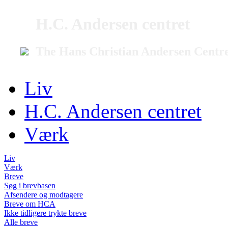
H.C. Andersen centret
The Hans Christian Andersen Centr
Liv
H.C. Andersen centret
Værk
Liv
Værk
Breve
Søg i brevbasen
Afsendere og modtagere
Breve om HCA
Ikke tidligere trykte breve
Alle breve