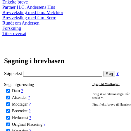
Enkelte breve
Partner H.C. Andersens Hus
Brevveksling med fam. Melchior
Brevveksling med fam. Serre
Rundt om Andersen
Forskning
Titler oversat
Søgning i brevbasen
Søgetekst
?
Søge-afgrænsning:
Hjælp til
Modtager
:
Dato
?
Brug ikke citationstegn, når
Afsender
?
stedet +:
Modtager
?
Find f.eks. breve til Henriet
Brevtekst
?
Herkomst
?
Original Placering
?
Metatekst
?