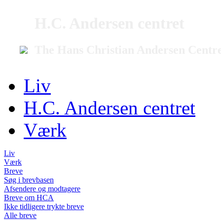
H.C. Andersen centret
The Hans Christian Andersen Centr
Liv
H.C. Andersen centret
Værk
Liv
Værk
Breve
Søg i brevbasen
Afsendere og modtagere
Breve om HCA
Ikke tidligere trykte breve
Alle breve