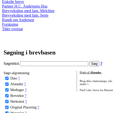
Enkelte breve
Partner H.C. Andersens Hus
Brevveksling med fam. Melchior
Brevveksling med fam. Serre
Rundt om Andersen
Forskning
Titler oversat
Søgning i brevbasen
Søgetekst
?
Søge-afgrænsning:
Hjælp til
Afsender
:
Dato
?
Brug ikke citationstegn, når
Afsender
?
stedet +:
Modtager
?
Find f.eks. breve fra Henrie
Brevtekst
?
Herkomst
?
Original Placering
?
Metatekst
?