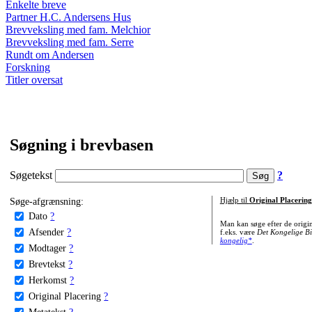
Enkelte breve
Partner H.C. Andersens Hus
Brevveksling med fam. Melchior
Brevveksling med fam. Serre
Rundt om Andersen
Forskning
Titler oversat
Søgning i brevbasen
Søgetekst
?
Søge-afgrænsning:
Hjælp til
Original Placering
Dato
?
Man kan søge efter de origi
Afsender
?
f.eks. være
Det Kongelige Bi
kongelig*
.
Modtager
?
Brevtekst
?
Herkomst
?
Original Placering
?
Metatekst
?