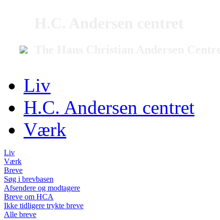
H.C. Andersen centret
The Hans Christian Andersen Centr
Liv
H.C. Andersen centret
Værk
Liv
Værk
Breve
Søg i brevbasen
Afsendere og modtagere
Breve om HCA
Ikke tidligere trykte breve
Alle breve