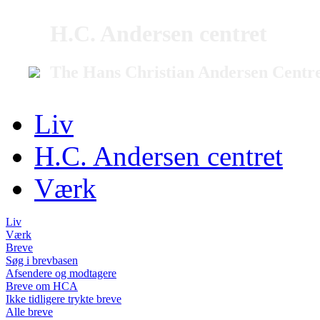
H.C. Andersen centret
The Hans Christian Andersen Centr
Liv
H.C. Andersen centret
Værk
Liv
Værk
Breve
Søg i brevbasen
Afsendere og modtagere
Breve om HCA
Ikke tidligere trykte breve
Alle breve