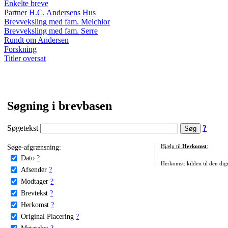
Enkelte breve
Partner H.C. Andersens Hus
Brevveksling med fam. Melchior
Brevveksling med fam. Serre
Rundt om Andersen
Forskning
Titler oversat
Søgning i brevbasen
Søgetekst
?
Søge-afgrænsning:
Hjælp til
Herkomst
:
Dato
?
Herkomst: kilden til den digi
Afsender
?
Modtager
?
Brevtekst
?
Herkomst
?
Original Placering
?
Metatekst
?