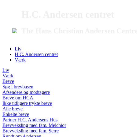
H.C. Andersen centret
The Hans Christian Andersen Centr
Liv
H.C. Andersen centret
Værk
Liv
Værk
Breve
Søg i brevbasen
Afsendere og modtagere
Breve om HCA
Ikke tidligere trykte breve
Alle breve
Enkelte breve
Partner H.C. Andersens Hus
Brevveksling med fam. Melchior
Brevveksling med fam. Serre
Rundt om Andersen