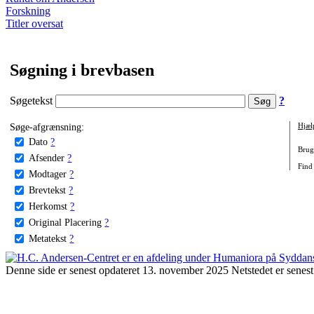
Forskning
Titler oversat
Søgning i brevbasen
Søgetekst
?
Søge-afgrænsning:
Hjæl
Dato
?
Brug 
Afsender
?
Find 
Modtager
?
Brevtekst
?
Herkomst
?
Original Placering
?
Metatekst
?
Denne side er senest opdateret 13. november 2025 Netstedet er senest