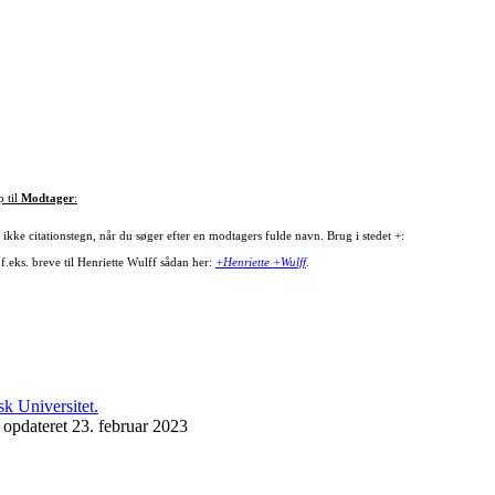
p til
Modtager
:
ikke citationstegn, når du søger efter en modtagers fulde navn. Brug i stedet +:
f.eks. breve til Henriette Wulff sådan her:
+Henriette +Wulff
.
 opdateret 23. februar 2023