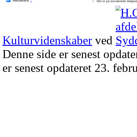
Det er på nuværende tidspun
Kulturvidenskaber
ved
Denne side er senest opdat
er senest opdateret 23. febr