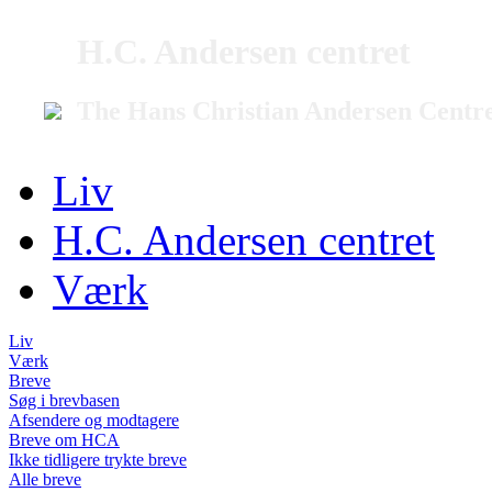
H.C. Andersen centret
The Hans Christian Andersen Centr
Liv
H.C. Andersen centret
Værk
Liv
Værk
Breve
Søg i brevbasen
Afsendere og modtagere
Breve om HCA
Ikke tidligere trykte breve
Alle breve