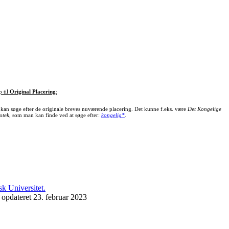
p til
Original Placering
:
kan søge efter de originale breves nuværende placering. Det kunne f.eks. være
Det Kongelige
otek
, som man kan finde ved at søge efter:
kongelig*
.
 opdateret 23. februar 2023