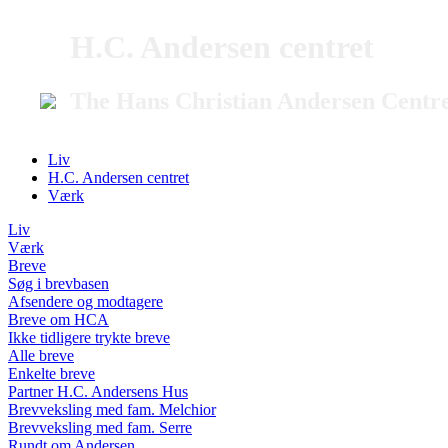
H.C. Andersen centret
The Hans Christian Andersen Centr
Liv
H.C. Andersen centret
Værk
Liv
Værk
Breve
Søg i brevbasen
Afsendere og modtagere
Breve om HCA
Ikke tidligere trykte breve
Alle breve
Enkelte breve
Partner H.C. Andersens Hus
Brevveksling med fam. Melchior
Brevveksling med fam. Serre
Rundt om Andersen