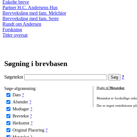
Enkelte breve
Partner H.C. Andersens Hus
Brevveksling med fam. Melchior
Brevveksling med fam. Serre
Rundt om Andersen
Forskning
Titler oversat
Søgning i brevbasen
Søgetekst
?
Søge-afgrænsning:
Hjælp til
Metatekst
:
Dato
?
Metatekst er forskellige reda
Afsender
?
Der er ingen restriktioner på
Modtager
?
Brevtekst
?
Herkomst
?
Original Placering
?
Metatekst
?