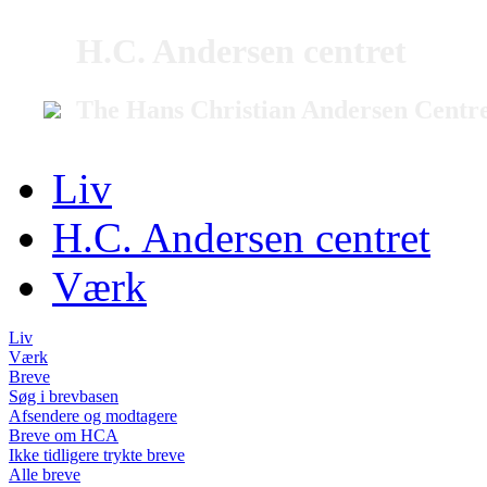
H.C. Andersen centret
The Hans Christian Andersen Centr
Liv
H.C. Andersen centret
Værk
Liv
Værk
Breve
Søg i brevbasen
Afsendere og modtagere
Breve om HCA
Ikke tidligere trykte breve
Alle breve