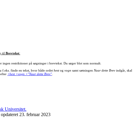
p til
Brevtekst
:
er ingen restriktioner på søgninger i brevtekst. Du søger blot som normalt.
u f.eks. finde en tekst, hvor både ordet
hest
og
vogn
samt sætningen
Naar dette Brev
indgår, skal
 efter
+hest +vogn +"Naar dette Brev"
.
 opdateret 23. februar 2023