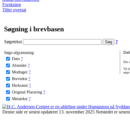
Forskning
Titler oversat
Søgning i brevbasen
Søgetekst
?
Søge-afgrænsning:
Hjæl
Dato
?
Der 
Afsender
?
Vil d
Modtager
?
søge
Brevtekst
?
Herkomst
?
Original Placering
?
Metatekst
?
Denne side er senest opdateret 13. november 2025 Netstedet er senest