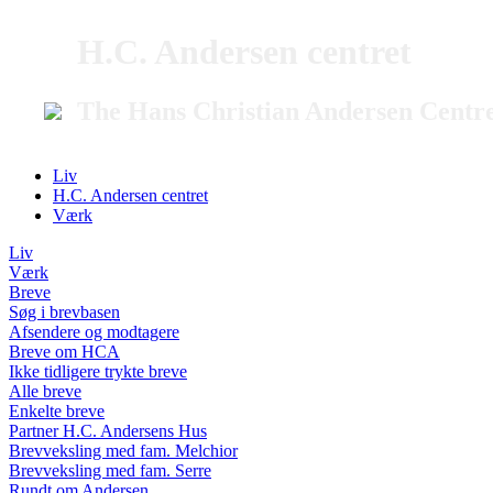
H.C. Andersen centret
The Hans Christian Andersen Centr
Liv
H.C. Andersen centret
Værk
Liv
Værk
Breve
Søg i brevbasen
Afsendere og modtagere
Breve om HCA
Ikke tidligere trykte breve
Alle breve
Enkelte breve
Partner H.C. Andersens Hus
Brevveksling med fam. Melchior
Brevveksling med fam. Serre
Rundt om Andersen