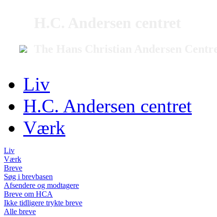
H.C. Andersen centret
The Hans Christian Andersen Centr
Liv
H.C. Andersen centret
Værk
Liv
Værk
Breve
Søg i brevbasen
Afsendere og modtagere
Breve om HCA
Ikke tidligere trykte breve
Alle breve