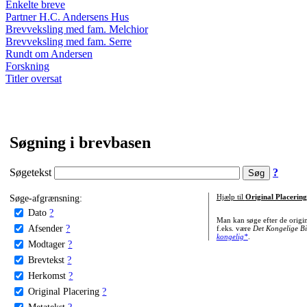
Enkelte breve
Partner H.C. Andersens Hus
Brevveksling med fam. Melchior
Brevveksling med fam. Serre
Rundt om Andersen
Forskning
Titler oversat
Søgning i brevbasen
Søgetekst
?
Søge-afgrænsning:
Hjælp til
Original Placering
Dato
?
Man kan søge efter de origi
Afsender
?
f.eks. være
Det Kongelige Bi
kongelig*
.
Modtager
?
Brevtekst
?
Herkomst
?
Original Placering
?
Metatekst
?