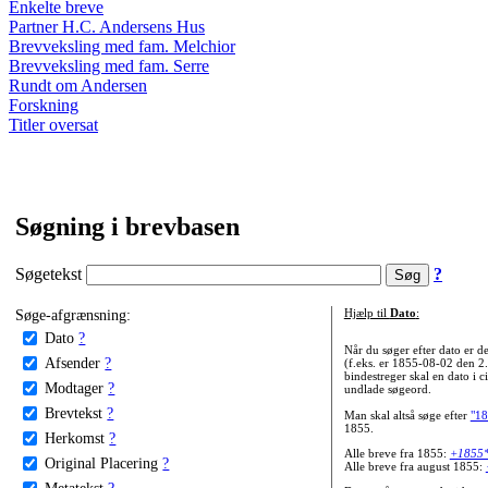
Enkelte breve
Partner H.C. Andersens Hus
Brevveksling med fam. Melchior
Brevveksling med fam. Serre
Rundt om Andersen
Forskning
Titler oversat
Søgning i brevbasen
Søgetekst
?
Søge-afgrænsning:
Hjælp til
Dato
:
Dato
?
Når du søger efter dato er
Afsender
?
(f.eks. er 1855-08-02 den 2
bindestreger skal en dato i c
Modtager
?
undlade søgeord.
Brevtekst
?
Man skal altså søge efter
"18
1855.
Herkomst
?
Alle breve fra 1855:
+1855
Original Placering
?
Alle breve fra august 1855:
Metatekst
?