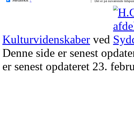
Det er på nuværende tidspun
Kulturvidenskaber
ved
Denne side er senest opdat
er senest opdateret 23. febr