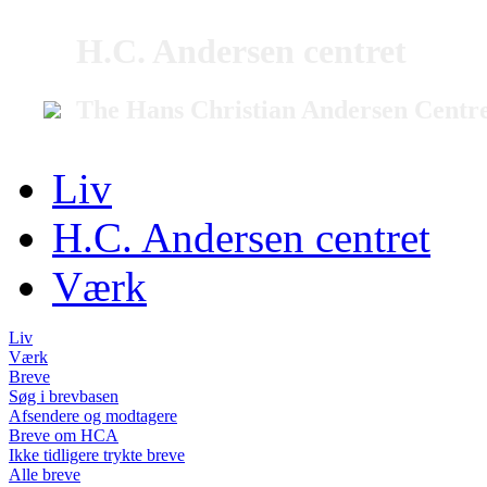
H.C. Andersen centret
The Hans Christian Andersen Centr
Liv
H.C. Andersen centret
Værk
Liv
Værk
Breve
Søg i brevbasen
Afsendere og modtagere
Breve om HCA
Ikke tidligere trykte breve
Alle breve