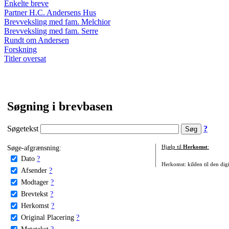
Enkelte breve
Partner H.C. Andersens Hus
Brevveksling med fam. Melchior
Brevveksling med fam. Serre
Rundt om Andersen
Forskning
Titler oversat
Søgning i brevbasen
Søgetekst
?
Søge-afgrænsning:
Hjælp til
Herkomst
:
Dato
?
Herkomst: kilden til den digi
Afsender
?
Modtager
?
Brevtekst
?
Herkomst
?
Original Placering
?
Metatekst
?