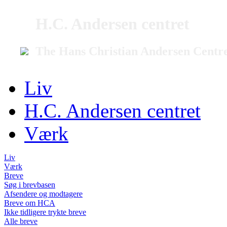
H.C. Andersen centret
The Hans Christian Andersen Centr
Liv
H.C. Andersen centret
Værk
Liv
Værk
Breve
Søg i brevbasen
Afsendere og modtagere
Breve om HCA
Ikke tidligere trykte breve
Alle breve