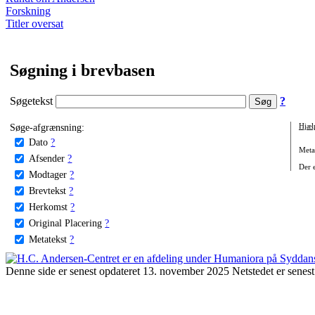
Forskning
Titler oversat
Søgning i brevbasen
Søgetekst
?
Søge-afgrænsning:
Hjæl
Dato
?
Metat
Afsender
?
Der e
Modtager
?
Brevtekst
?
Herkomst
?
Original Placering
?
Metatekst
?
Denne side er senest opdateret 13. november 2025 Netstedet er senest