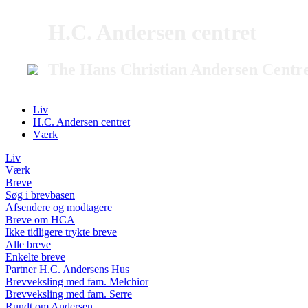
H.C. Andersen centret
The Hans Christian Andersen Centr
Liv
H.C. Andersen centret
Værk
Liv
Værk
Breve
Søg i brevbasen
Afsendere og modtagere
Breve om HCA
Ikke tidligere trykte breve
Alle breve
Enkelte breve
Partner H.C. Andersens Hus
Brevveksling med fam. Melchior
Brevveksling med fam. Serre
Rundt om Andersen