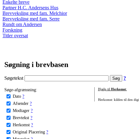
Enkelte breve
Partner H.C. Andersens Hus
Brevveksling med fam. Melchior
Brevveksling med fam. Serre
Rundt om Andersen
Forskning
Titler oversat
Søgning i brevbasen
Søgetekst
?
Søge-afgrænsning:
Hjælp til
Herkomst
:
Dato
?
Herkomst: kilden til den digi
Afsender
?
Modtager
?
Brevtekst
?
Herkomst
?
Original Placering
?
Metatekst
?