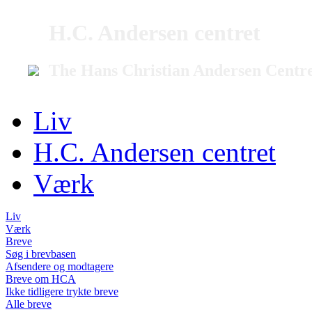
H.C. Andersen centret
The Hans Christian Andersen Centr
Liv
H.C. Andersen centret
Værk
Liv
Værk
Breve
Søg i brevbasen
Afsendere og modtagere
Breve om HCA
Ikke tidligere trykte breve
Alle breve