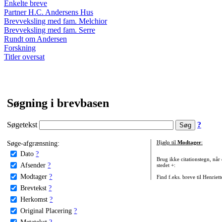
Enkelte breve
Partner H.C. Andersens Hus
Brevveksling med fam. Melchior
Brevveksling med fam. Serre
Rundt om Andersen
Forskning
Titler oversat
Søgning i brevbasen
Søgetekst
?
Søge-afgrænsning:
Hjælp til
Modtager
:
Dato
?
Brug ikke citationstegn, når
Afsender
?
stedet +:
Modtager
?
Find f.eks. breve til Henriet
Brevtekst
?
Herkomst
?
Original Placering
?
Metatekst
?