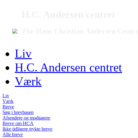
H.C. Andersen centret
The Hans Christian Andersen Centr
Liv
H.C. Andersen centret
Værk
Liv
Værk
Breve
Søg i brevbasen
Afsendere og modtagere
Breve om HCA
Ikke tidligere trykte breve
Alle breve