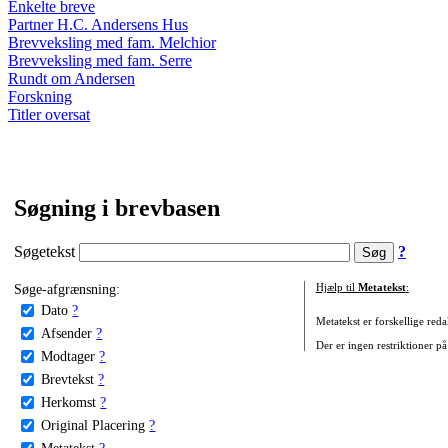
Enkelte breve
Partner H.C. Andersens Hus
Brevveksling med fam. Melchior
Brevveksling med fam. Serre
Rundt om Andersen
Forskning
Titler oversat
Søgning i brevbasen
Søgetekst
?
Søge-afgrænsning:
Hjælp til
Metatekst
:
Dato
?
Metatekst er forskellige reda
Afsender
?
Der er ingen restriktioner på
Modtager
?
Brevtekst
?
Herkomst
?
Original Placering
?
Metatekst
?