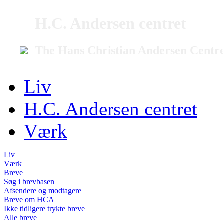
H.C. Andersen centret
The Hans Christian Andersen Centr
Liv
H.C. Andersen centret
Værk
Liv
Værk
Breve
Søg i brevbasen
Afsendere og modtagere
Breve om HCA
Ikke tidligere trykte breve
Alle breve