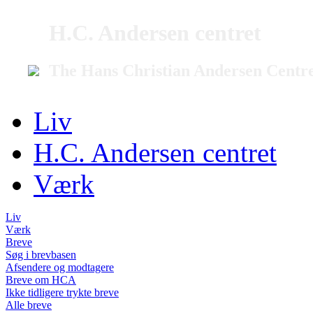
H.C. Andersen centret
The Hans Christian Andersen Centr
Liv
H.C. Andersen centret
Værk
Liv
Værk
Breve
Søg i brevbasen
Afsendere og modtagere
Breve om HCA
Ikke tidligere trykte breve
Alle breve