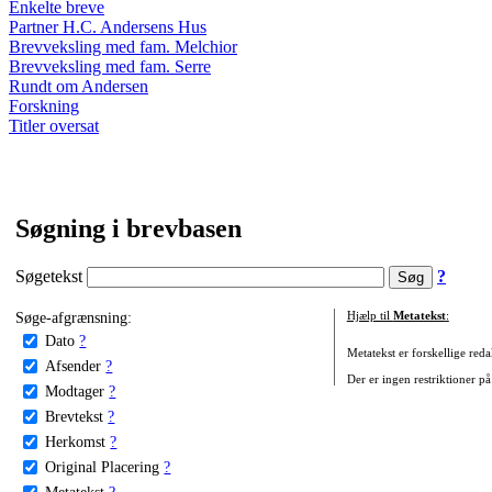
Enkelte breve
Partner H.C. Andersens Hus
Brevveksling med fam. Melchior
Brevveksling med fam. Serre
Rundt om Andersen
Forskning
Titler oversat
Søgning i brevbasen
Søgetekst
?
Søge-afgrænsning:
Hjælp til
Metatekst
:
Dato
?
Metatekst er forskellige reda
Afsender
?
Der er ingen restriktioner på
Modtager
?
Brevtekst
?
Herkomst
?
Original Placering
?
Metatekst
?