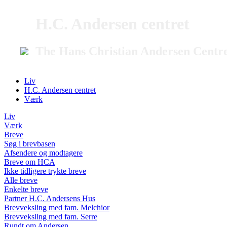
H.C. Andersen centret
The Hans Christian Andersen Centr
Liv
H.C. Andersen centret
Værk
Liv
Værk
Breve
Søg i brevbasen
Afsendere og modtagere
Breve om HCA
Ikke tidligere trykte breve
Alle breve
Enkelte breve
Partner H.C. Andersens Hus
Brevveksling med fam. Melchior
Brevveksling med fam. Serre
Rundt om Andersen