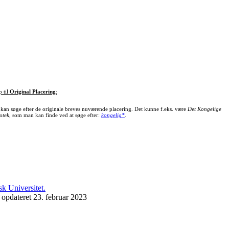
p til
Original Placering
:
kan søge efter de originale breves nuværende placering. Det kunne f.eks. være
Det Kongelige
otek
, som man kan finde ved at søge efter:
kongelig*
.
 opdateret 23. februar 2023