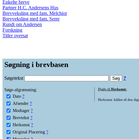
Enkelte breve
Partner H.C. Andersens Hus
Brevveksling med fam. Melchior
Brevveksling med fam. Serre
Rundt om Andersen
Forskning
Titler oversat
Søgning i brevbasen
Søgetekst
?
Søge-afgrænsning:
Hjælp til
Herkomst
:
Dato
?
Herkomst: kilden til den digi
Afsender
?
Modtager
?
Brevtekst
?
Herkomst
?
Original Placering
?
Metatekst
?