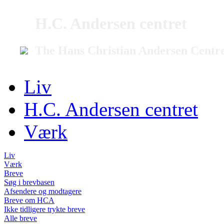
H.C. Andersen centret
The Hans Christian Andersen Centr
Liv
H.C. Andersen centret
Værk
Liv
Værk
Breve
Søg i brevbasen
Afsendere og modtagere
Breve om HCA
Ikke tidligere trykte breve
Alle breve