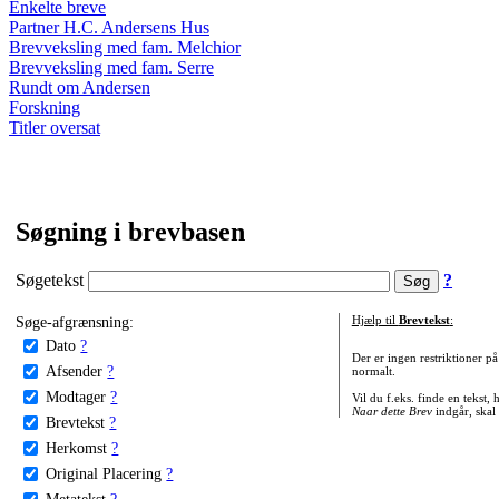
Enkelte breve
Partner H.C. Andersens Hus
Brevveksling med fam. Melchior
Brevveksling med fam. Serre
Rundt om Andersen
Forskning
Titler oversat
Søgning i brevbasen
Søgetekst
?
Søge-afgrænsning:
Hjælp til
Brevtekst
:
Dato
?
Der er ingen restriktioner p
Afsender
?
normalt.
Modtager
?
Vil du f.eks. finde en tekst,
Naar dette Brev
indgår, skal
Brevtekst
?
Herkomst
?
Original Placering
?
Metatekst
?