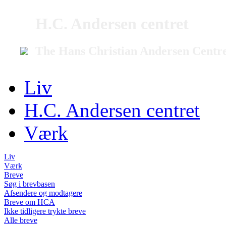
H.C. Andersen centret
The Hans Christian Andersen Centr
Liv
H.C. Andersen centret
Værk
Liv
Værk
Breve
Søg i brevbasen
Afsendere og modtagere
Breve om HCA
Ikke tidligere trykte breve
Alle breve