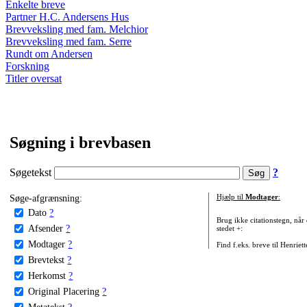
Enkelte breve
Partner H.C. Andersens Hus
Brevveksling med fam. Melchior
Brevveksling med fam. Serre
Rundt om Andersen
Forskning
Titler oversat
Søgning i brevbasen
Søgetekst
?
Søge-afgrænsning:
Hjælp til
Modtager
:
Dato
?
Brug ikke citationstegn, når
Afsender
?
stedet +:
Modtager
?
Find f.eks. breve til Henriet
Brevtekst
?
Herkomst
?
Original Placering
?
Metatekst
?