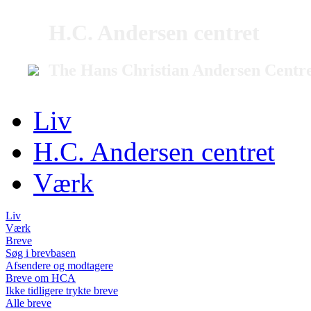
H.C. Andersen centret
The Hans Christian Andersen Centr
Liv
H.C. Andersen centret
Værk
Liv
Værk
Breve
Søg i brevbasen
Afsendere og modtagere
Breve om HCA
Ikke tidligere trykte breve
Alle breve