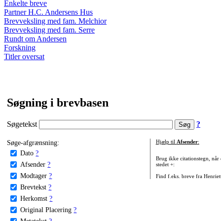
Enkelte breve
Partner H.C. Andersens Hus
Brevveksling med fam. Melchior
Brevveksling med fam. Serre
Rundt om Andersen
Forskning
Titler oversat
Søgning i brevbasen
Søgetekst
?
Søge-afgrænsning:
Hjælp til
Afsender
:
Dato
?
Brug ikke citationstegn, når
Afsender
?
stedet +:
Modtager
?
Find f.eks. breve fra Henrie
Brevtekst
?
Herkomst
?
Original Placering
?
Metatekst
?