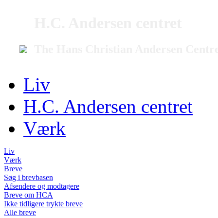
H.C. Andersen centret
The Hans Christian Andersen Centr
Liv
H.C. Andersen centret
Værk
Liv
Værk
Breve
Søg i brevbasen
Afsendere og modtagere
Breve om HCA
Ikke tidligere trykte breve
Alle breve