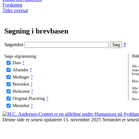
Forskning
Titler oversat
Søgning i brevbasen
Søgetekst
?
Søge-afgrænsning:
Hjæl
Dato
?
Når 
Afsender
?
augu
bruge
Modtager
?
Man 
Brevtekst
?
Alle
Herkomst
?
Alle
Original Placering
?
Det 
Metatekst
?
Denne side er senest opdateret 13. november 2025 Netstedet er senest