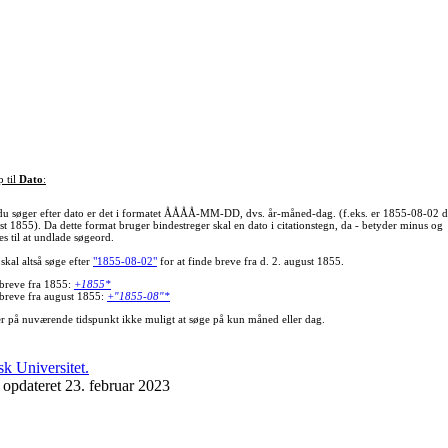
p til
Dato
:
du søger efter dato er det i formatet ÅÅÅÅ-MM-DD, dvs. år-måned-dag. (f.eks. er 1855-08-02 d
st 1855). Da dette format bruger bindestreger skal en dato i citationstegn, da - betyder minus og
s til at undlade søgeord.
skal altså søge efter
"1855-08-02"
for at finde breve fra d. 2. august 1855.
 breve fra 1855:
+1855*
 breve fra august 1855:
+"1855-08"*
er på nuværende tidspunkt ikke muligt at søge på kun måned eller dag.
 opdateret 23. februar 2023