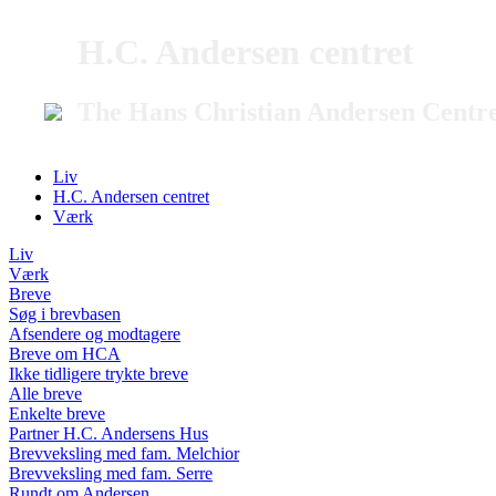
H.C. Andersen centret
The Hans Christian Andersen Centr
Liv
H.C. Andersen centret
Værk
Liv
Værk
Breve
Søg i brevbasen
Afsendere og modtagere
Breve om HCA
Ikke tidligere trykte breve
Alle breve
Enkelte breve
Partner H.C. Andersens Hus
Brevveksling med fam. Melchior
Brevveksling med fam. Serre
Rundt om Andersen