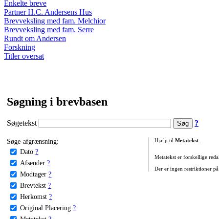
Enkelte breve
Partner H.C. Andersens Hus
Brevveksling med fam. Melchior
Brevveksling med fam. Serre
Rundt om Andersen
Forskning
Titler oversat
Søgning i brevbasen
Søgetekst
?
Søge-afgrænsning:
Hjælp til
Metatekst
:
Dato
?
Metatekst er forskellige reda
Afsender
?
Der er ingen restriktioner på
Modtager
?
Brevtekst
?
Herkomst
?
Original Placering
?
Metatekst
?