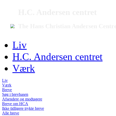
H.C. Andersen centret
The Hans Christian Andersen Centr
Liv
H.C. Andersen centret
Værk
Liv
Værk
Breve
Søg i brevbasen
Afsendere og modtagere
Breve om HCA
Ikke tidligere trykte breve
Alle breve