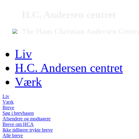
H.C. Andersen centret
The Hans Christian Andersen Centr
Liv
H.C. Andersen centret
Værk
Liv
Værk
Breve
Søg i brevbasen
Afsendere og modtagere
Breve om HCA
Ikke tidligere trykte breve
Alle breve