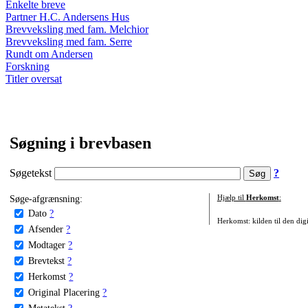
Enkelte breve
Partner H.C. Andersens Hus
Brevveksling med fam. Melchior
Brevveksling med fam. Serre
Rundt om Andersen
Forskning
Titler oversat
Søgning i brevbasen
Søgetekst
?
Søge-afgrænsning:
Hjælp til
Herkomst
:
Dato
?
Herkomst: kilden til den digi
Afsender
?
Modtager
?
Brevtekst
?
Herkomst
?
Original Placering
?
Metatekst
?