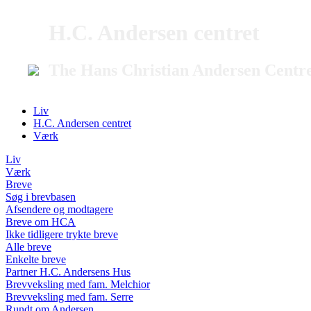
H.C. Andersen centret
The Hans Christian Andersen Centr
Liv
H.C. Andersen centret
Værk
Liv
Værk
Breve
Søg i brevbasen
Afsendere og modtagere
Breve om HCA
Ikke tidligere trykte breve
Alle breve
Enkelte breve
Partner H.C. Andersens Hus
Brevveksling med fam. Melchior
Brevveksling med fam. Serre
Rundt om Andersen