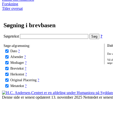
Forskning
Titler oversat
Søgning i brevbasen
Søgetekst
?
Søge-afgrænsning:
Hjæl
Dato
?
Der 
Afsender
?
Vil d
Modtager
?
søge
Brevtekst
?
Herkomst
?
Original Placering
?
Metatekst
?
Denne side er senest opdateret 13. november 2025 Netstedet er senest