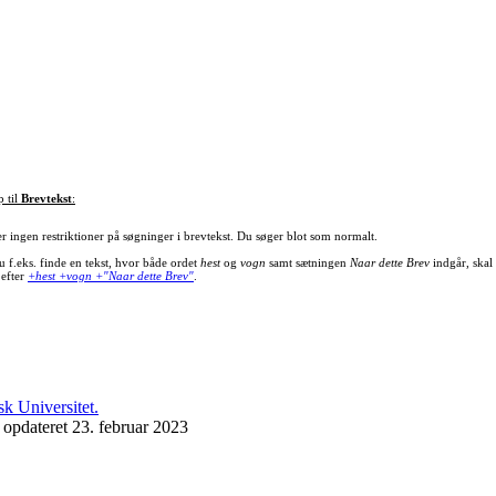
p til
Brevtekst
:
er ingen restriktioner på søgninger i brevtekst. Du søger blot som normalt.
u f.eks. finde en tekst, hvor både ordet
hest
og
vogn
samt sætningen
Naar dette Brev
indgår, skal
 efter
+hest +vogn +"Naar dette Brev"
.
 opdateret 23. februar 2023