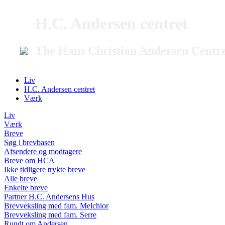
H.C. Andersen centret
The Hans Christian Andersen Centr
Liv
H.C. Andersen centret
Værk
Liv
Værk
Breve
Søg i brevbasen
Afsendere og modtagere
Breve om HCA
Ikke tidligere trykte breve
Alle breve
Enkelte breve
Partner H.C. Andersens Hus
Brevveksling med fam. Melchior
Brevveksling med fam. Serre
Rundt om Andersen