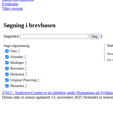
Forskning
Titler oversat
Søgning i brevbasen
Søgetekst
?
Søge-afgrænsning:
Hjæl
Dato
?
Metat
Afsender
?
Der e
Modtager
?
Brevtekst
?
Herkomst
?
Original Placering
?
Metatekst
?
Denne side er senest opdateret 13. november 2025 Netstedet er senest