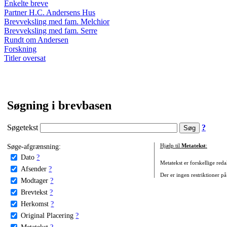
Enkelte breve
Partner H.C. Andersens Hus
Brevveksling med fam. Melchior
Brevveksling med fam. Serre
Rundt om Andersen
Forskning
Titler oversat
Søgning i brevbasen
Søgetekst
?
Søge-afgrænsning:
Hjælp til
Metatekst
:
Dato
?
Metatekst er forskellige reda
Afsender
?
Der er ingen restriktioner på
Modtager
?
Brevtekst
?
Herkomst
?
Original Placering
?
Metatekst
?