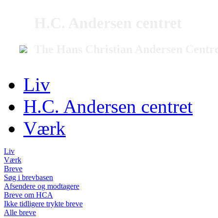
H.C. Andersen centret
The Hans Christian Andersen Centr
Liv
H.C. Andersen centret
Værk
Liv
Værk
Breve
Søg i brevbasen
Afsendere og modtagere
Breve om HCA
Ikke tidligere trykte breve
Alle breve