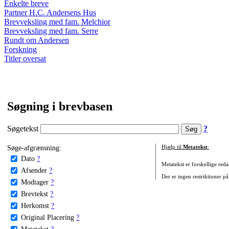
Enkelte breve
Partner H.C. Andersens Hus
Brevveksling med fam. Melchior
Brevveksling med fam. Serre
Rundt om Andersen
Forskning
Titler oversat
Søgning i brevbasen
Søgetekst
?
Søge-afgrænsning:
Hjælp til
Metatekst
:
Dato
?
Metatekst er forskellige reda
Afsender
?
Der er ingen restriktioner på
Modtager
?
Brevtekst
?
Herkomst
?
Original Placering
?
Metatekst
?