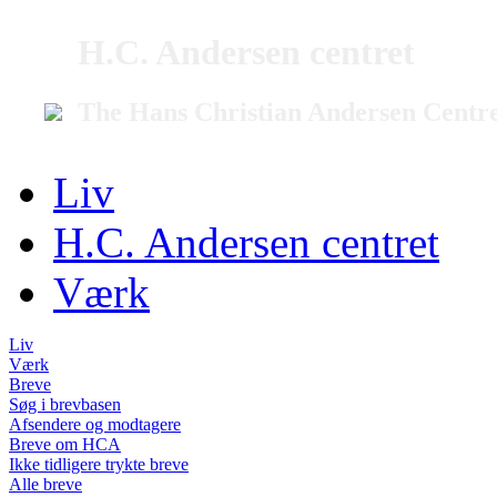
H.C. Andersen centret
The Hans Christian Andersen Centr
Liv
H.C. Andersen centret
Værk
Liv
Værk
Breve
Søg i brevbasen
Afsendere og modtagere
Breve om HCA
Ikke tidligere trykte breve
Alle breve