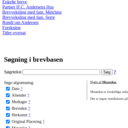
Enkelte breve
Partner H.C. Andersens Hus
Brevveksling med fam. Melchior
Brevveksling med fam. Serre
Rundt om Andersen
Forskning
Titler oversat
Søgning i brevbasen
Søgetekst
?
Søge-afgrænsning:
Hjælp til
Metatekst
:
Dato
?
Metatekst er forskellige reda
Afsender
?
Der er ingen restriktioner på
Modtager
?
Brevtekst
?
Herkomst
?
Original Placering
?
Metatekst
?