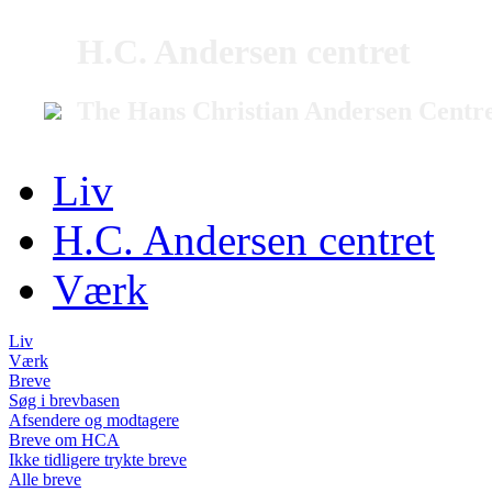
H.C. Andersen centret
The Hans Christian Andersen Centr
Liv
H.C. Andersen centret
Værk
Liv
Værk
Breve
Søg i brevbasen
Afsendere og modtagere
Breve om HCA
Ikke tidligere trykte breve
Alle breve