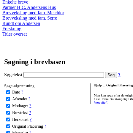
Enkelte breve
Partner H.C. Andersens Hus
Brevveksling med fam. Melchior
Brevveksling med fam. Serre
Rundt om Andersen
Forskning
Titler oversat
Søgning i brevbasen
Søgetekst
?
Søge-afgrænsning:
Hjælp til
Original Placering
Dato
?
Man kan søge efter de origi
Afsender
?
f.eks. være
Det Kongelige Bi
kongelig*
.
Modtager
?
Brevtekst
?
Herkomst
?
Original Placering
?
Metatekst
?