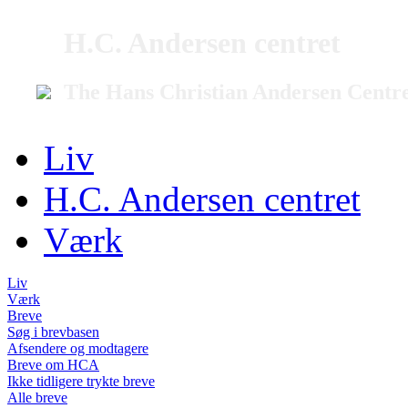
H.C. Andersen centret
The Hans Christian Andersen Centr
Liv
H.C. Andersen centret
Værk
Liv
Værk
Breve
Søg i brevbasen
Afsendere og modtagere
Breve om HCA
Ikke tidligere trykte breve
Alle breve