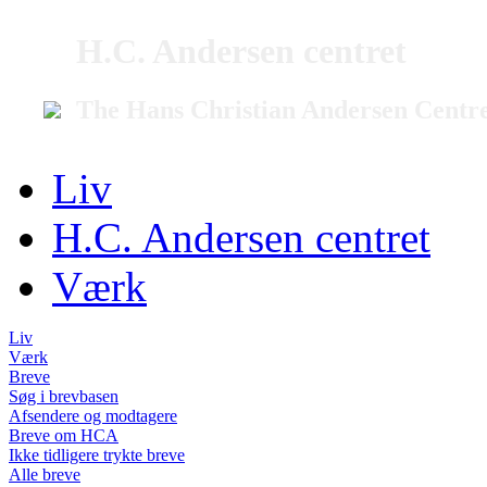
H.C. Andersen centret
The Hans Christian Andersen Centr
Liv
H.C. Andersen centret
Værk
Liv
Værk
Breve
Søg i brevbasen
Afsendere og modtagere
Breve om HCA
Ikke tidligere trykte breve
Alle breve