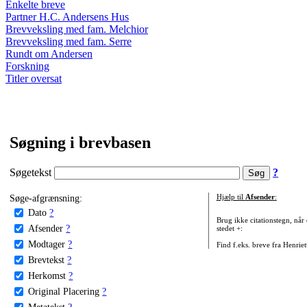
Enkelte breve
Partner H.C. Andersens Hus
Brevveksling med fam. Melchior
Brevveksling med fam. Serre
Rundt om Andersen
Forskning
Titler oversat
Søgning i brevbasen
Søgetekst
?
Søge-afgrænsning:
Hjælp til
Afsender
:
Dato
?
Brug ikke citationstegn, når
Afsender
?
stedet +:
Modtager
?
Find f.eks. breve fra Henrie
Brevtekst
?
Herkomst
?
Original Placering
?
Metatekst
?