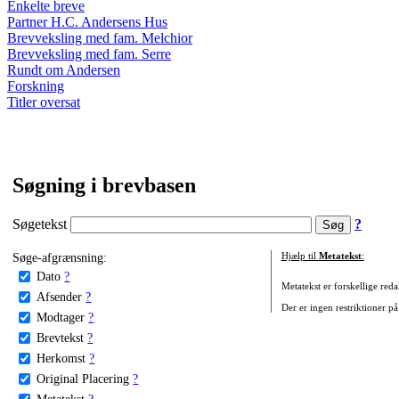
Enkelte breve
Partner H.C. Andersens Hus
Brevveksling med fam. Melchior
Brevveksling med fam. Serre
Rundt om Andersen
Forskning
Titler oversat
Søgning i brevbasen
Søgetekst
?
Søge-afgrænsning:
Hjælp til
Metatekst
:
Dato
?
Metatekst er forskellige reda
Afsender
?
Der er ingen restriktioner på
Modtager
?
Brevtekst
?
Herkomst
?
Original Placering
?
Metatekst
?