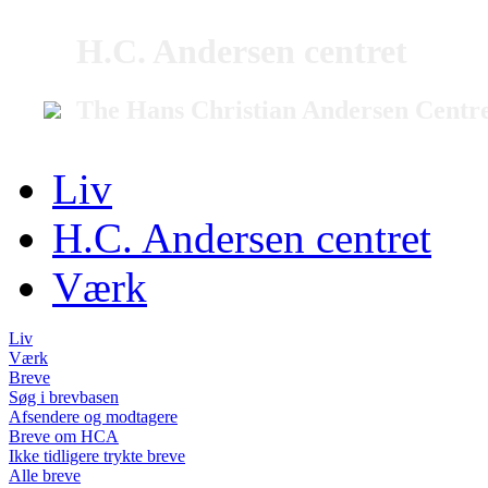
H.C. Andersen centret
The Hans Christian Andersen Centr
Liv
H.C. Andersen centret
Værk
Liv
Værk
Breve
Søg i brevbasen
Afsendere og modtagere
Breve om HCA
Ikke tidligere trykte breve
Alle breve