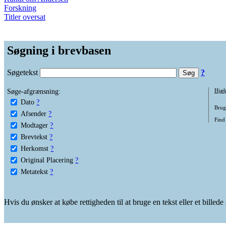
Forskning
Titler oversat
Søgning i brevbasen
Søgetekst
?
Søge-afgrænsning:
Hjæl
Dato
?
Brug 
Afsender
?
Find 
Modtager
?
Brevtekst
?
Herkomst
?
Original Placering
?
Metatekst
?
Hvis du ønsker at købe rettigheden til at bruge en tekst eller et billed