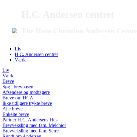
H.C. Andersen centret
The Hans Christian Andersen Centr
Liv
H.C. Andersen centret
Værk
Liv
Værk
Breve
Søg i brevbasen
Afsendere og modtagere
Breve om HCA
Ikke tidligere trykte breve
Alle breve
Enkelte breve
Partner H.C. Andersens Hus
Brevveksling med fam. Melchior
Brevveksling med fam. Serre
Rundt om Andersen