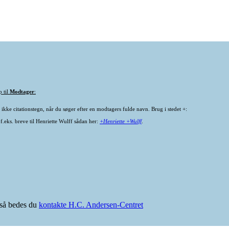
p til
Modtager
:
ikke citationstegn, når du søger efter en modtagers fulde navn. Brug i stedet +:
f.eks. breve til Henriette Wulff sådan her:
+Henriette +Wulff
.
e så bedes du
kontakte H.C. Andersen-Centret