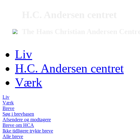
H.C. Andersen centret
The Hans Christian Andersen Centr
Liv
H.C. Andersen centret
Værk
Liv
Værk
Breve
Søg i brevbasen
Afsendere og modtagere
Breve om HCA
Ikke tidligere trykte breve
Alle breve