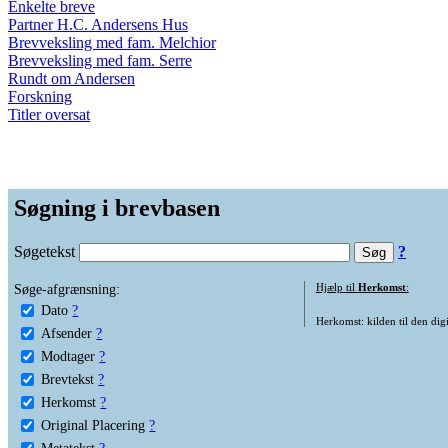
Enkelte breve
Partner H.C. Andersens Hus
Brevveksling med fam. Melchior
Brevveksling med fam. Serre
Rundt om Andersen
Forskning
Titler oversat
Søgning i brevbasen
Søgetekst
?
Søge-afgrænsning:
Hjælp til
Herkomst
:
Dato
?
Herkomst: kilden til den digi
Afsender
?
Modtager
?
Brevtekst
?
Herkomst
?
Original Placering
?
Metatekst
?