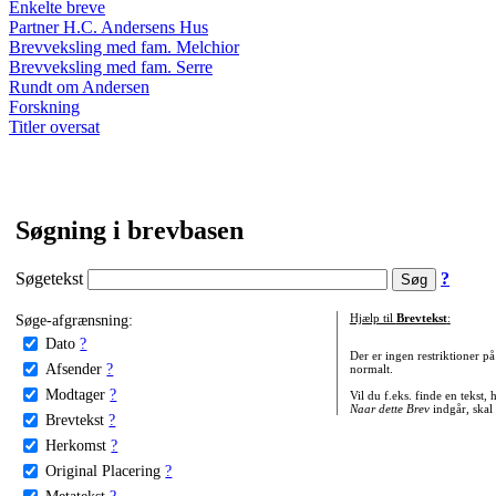
Enkelte breve
Partner H.C. Andersens Hus
Brevveksling med fam. Melchior
Brevveksling med fam. Serre
Rundt om Andersen
Forskning
Titler oversat
Søgning i brevbasen
Søgetekst
?
Søge-afgrænsning:
Hjælp til
Brevtekst
:
Dato
?
Der er ingen restriktioner p
Afsender
?
normalt.
Modtager
?
Vil du f.eks. finde en tekst,
Naar dette Brev
indgår, skal
Brevtekst
?
Herkomst
?
Original Placering
?
Metatekst
?