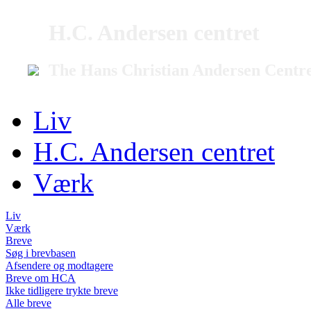
H.C. Andersen centret
The Hans Christian Andersen Centr
Liv
H.C. Andersen centret
Værk
Liv
Værk
Breve
Søg i brevbasen
Afsendere og modtagere
Breve om HCA
Ikke tidligere trykte breve
Alle breve