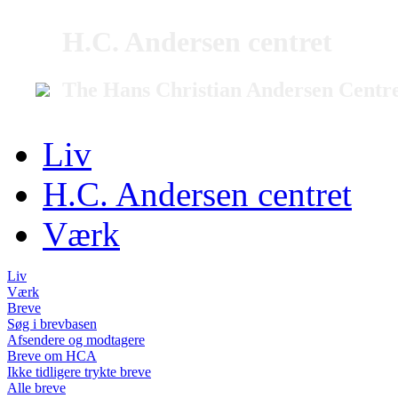
H.C. Andersen centret
The Hans Christian Andersen Centr
Liv
H.C. Andersen centret
Værk
Liv
Værk
Breve
Søg i brevbasen
Afsendere og modtagere
Breve om HCA
Ikke tidligere trykte breve
Alle breve