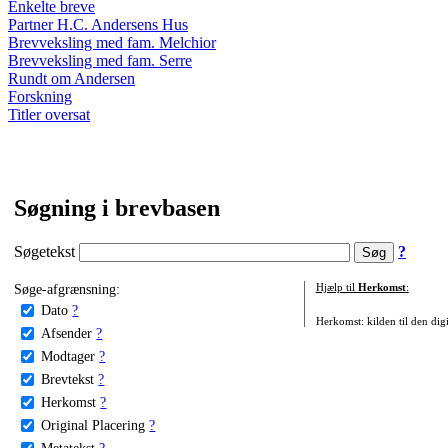
Enkelte breve
Partner H.C. Andersens Hus
Brevveksling med fam. Melchior
Brevveksling med fam. Serre
Rundt om Andersen
Forskning
Titler oversat
Søgning i brevbasen
Søgetekst
?
Søge-afgrænsning:
Hjælp til
Herkomst
:
Dato
?
Herkomst: kilden til den digi
Afsender
?
Modtager
?
Brevtekst
?
Herkomst
?
Original Placering
?
Metatekst
?