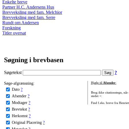
Enkelte breve
Partner H.C. Andersens Hus
Brevveksling med fam. Melchior
Brevveksling med fam. Serre
Rundt om Andersen
Forskning
Titler oversat
Søgning i brevbasen
Søgetekst
?
Søge-afgrænsning:
Hjælp til
Afsender
:
Dato
?
Brug ikke citationstegn, når
Afsender
?
stedet +:
Modtager
?
Find f.eks. breve fra Henrie
Brevtekst
?
Herkomst
?
Original Placering
?
Metatekst
?