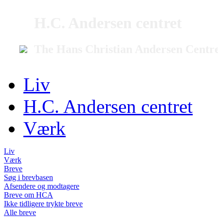
H.C. Andersen centret
The Hans Christian Andersen Centr
Liv
H.C. Andersen centret
Værk
Liv
Værk
Breve
Søg i brevbasen
Afsendere og modtagere
Breve om HCA
Ikke tidligere trykte breve
Alle breve