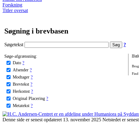
Forskning
Titler oversat
Søgning i brevbasen
Søgetekst
?
Søge-afgrænsning:
Hjæl
Dato
?
Brug 
Afsender
?
Find
Modtager
?
Brevtekst
?
Herkomst
?
Original Placering
?
Metatekst
?
Denne side er senest opdateret 13. november 2025 Netstedet er senest