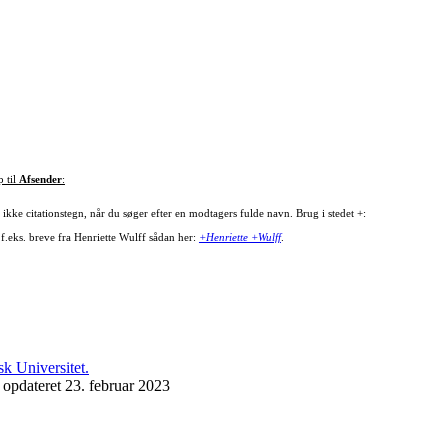
p til
Afsender
:
ikke citationstegn, når du søger efter en modtagers fulde navn. Brug i stedet +:
 f.eks. breve fra Henriette Wulff sådan her:
+Henriette +Wulff
.
 opdateret 23. februar 2023