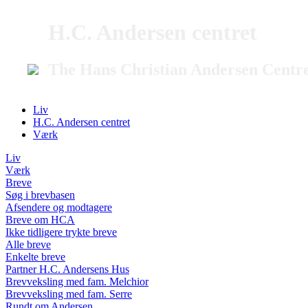
H.C. Andersen centret
The Hans Christian Andersen Centr
Liv
H.C. Andersen centret
Værk
Liv
Værk
Breve
Søg i brevbasen
Afsendere og modtagere
Breve om HCA
Ikke tidligere trykte breve
Alle breve
Enkelte breve
Partner H.C. Andersens Hus
Brevveksling med fam. Melchior
Brevveksling med fam. Serre
Rundt om Andersen