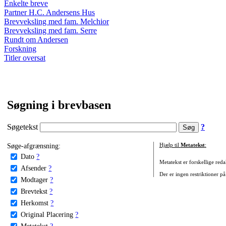
Enkelte breve
Partner H.C. Andersens Hus
Brevveksling med fam. Melchior
Brevveksling med fam. Serre
Rundt om Andersen
Forskning
Titler oversat
Søgning i brevbasen
Søgetekst
?
Søge-afgrænsning:
Hjælp til
Metatekst
:
Dato
?
Metatekst er forskellige reda
Afsender
?
Der er ingen restriktioner på
Modtager
?
Brevtekst
?
Herkomst
?
Original Placering
?
Metatekst
?