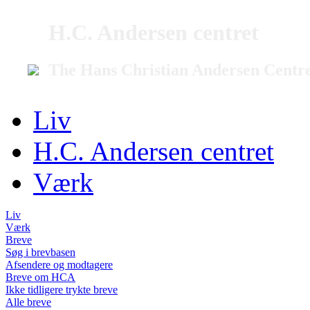
H.C. Andersen centret
The Hans Christian Andersen Centr
Liv
H.C. Andersen centret
Værk
Liv
Værk
Breve
Søg i brevbasen
Afsendere og modtagere
Breve om HCA
Ikke tidligere trykte breve
Alle breve